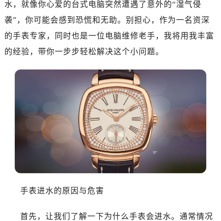
水，就像你心爱的台式电脑突然遭遇了意外的“湿气侵
成都市锦江区人民东路6号SAC东原中心写字楼24层2406B室（需提前预约）
重庆市江北区观音桥步行街2号融恒时代广场写字楼9层902室（需提前预约）
袭”，你可能会感到恐慌和无助。别担心，作为一名资深
长沙市芙蓉区定王台街道建湘路393号世茂环球金融中心写字楼（芙蓉广场）10层13室（需提前预约）
的手表专家，同时也是一位电脑维修老手，我将用我丰富
郑州市二七区铭功路10号华润大厦写字楼29层2905室（需提前预约）
的经验，带你一步步轻松解决这个小问题。
太原市迎泽区解放路15号亨得利名表服务中心（品牌授权店）3层整层（需提前预约）
沈阳市沈河区中街路137号亨得利名表服务中心（品牌授权店）1层整层（需提前预约）
沈阳市沈河区中街路83号亨得利名表服务中心（品牌授权店）1层整层（需提前预约）
乌鲁木齐市天山区红山路26号时代广场（CCMALL）C座17层17-B（需提前预约）
温州市鹿城区锦绣路1067号置信广场10层1015室（需提前预约）
哈尔滨市道里区友谊西路600号富力中心T2座写字楼29层03室（需提前预约）
大连市中山区人民路15号国际金融大厦7层G室（需提前预约）
佛山市禅城区季华五路57号万科金融中心C座12层1205室（需提前预约）
东莞市东城街道鸿福东路1号民盈国贸中心T1写字楼9层907室（需提前预约）
无锡市梁溪区人民中路139号恒隆广场写字楼1座11层1104室（需提前预约）
手表进水的原因与危害
南通市崇川区工农路57号圆融广场写字楼16层1603室（需提前预约）
苏州市苏州工业园区星港街199号苏州中心办公楼C座22层08室（需提前预约）
首先，让我们了解一下为什么手表会进水。通常情况