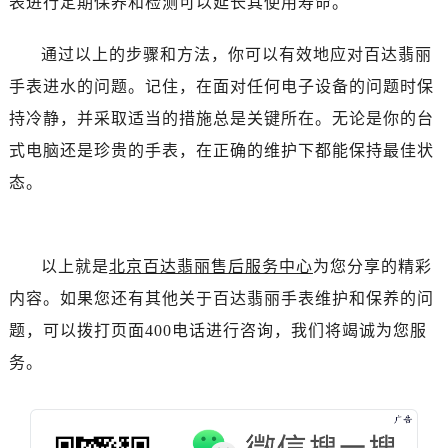
表进行定期保养和检测可以延长其使用寿命。
辽宁省营口市站前区市府路与渤海大街交叉口售后服务中心（需提前预约）
辽宁省沈阳市沈河区中街路137号亨得利名表维修授权店1楼售后服务中心（需提前预约）
通过以上的步骤和方法，你可以有效地应对百达翡丽
辽宁省沈阳市沈河区中街路83号亨得利名表维修授权店1楼售后服务中心（需提前预约）
手表进水的问题。记住，在面对任何电子设备的问题时保
北京市朝阳区建国门外大街甲6号华熙国际中心D座11层1102室售后服务中心（需提前预约）
持冷静，并采取适当的措施总是关键所在。无论是你的台
北京市东城区东长安街1号王府井东方广场W3座6层602室售后服务中心（需提前预约）
河北省保定市竞秀区朝阳北大街北国先天下售后服务中心（需提前预约）
式电脑还是珍贵的手表，在正确的维护下都能保持最佳状
内蒙古自治区阿拉善盟市左旗土尔扈特大街售后服务中心（需提前预约）
态。
内蒙古自治区巴彦淖尔市临河区新华街售后服务中心（需提前预约）
内蒙古自治区包头市青山区幸福路甲3号王府井百货名表维修售后服务中心（需提前预约）
内蒙古自治区赤峰市红山区哈达街售后服务中心（需提前预约）
以上就是
北京百达翡丽售后服务中心
为您分享的精彩
内蒙古自治区鄂尔多斯市东胜区伊金霍洛街售后服务中心（需提前预约）
内容。如果您还有其他关于百达翡丽手表维护和保养的问
内蒙古自治区呼伦贝尔市海拉尔区中央街售后服务中心（需提前预约）
题，可以拨打页面400电话进行咨询，我们将竭诚为您服
内蒙古自治区通辽市科尔沁区明仁大街售后服务中心（需提前预约）
务。
内蒙古自治区乌海市海勃湾区人民南路售后服务中心（需提前预约）
内蒙古自治区乌兰察布市集宁区恩和大街售后服务中心（需提前预约）
内蒙古自治区锡林郭勒盟市锡林浩特市光明街与额尔敦路交叉口售后服务中心（需提前预约）