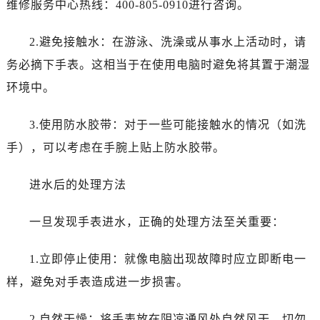
维修服务中心热线：400-805-0910进行咨询。
重庆市解放碑渝中区民权路28号英利国际金融中心写字楼20层01室（需提前预约）
黑龙江省大庆市萨尔图区会战大街售后服务中心（需提前预约）
2.避免接触水：在游泳、洗澡或从事水上活动时，请
黑龙江省鹤岗市向阳区红军路售后服务中心（需提前预约）
务必摘下手表。这相当于在使用电脑时避免将其置于潮湿
黑龙江省黑河市爱辉区中央街售后服务中心（需提前预约）
黑龙江省鸡西市鸡冠区红军路售后服务中心（需提前预约）
环境中。
黑龙江省佳木斯市向阳区长安路售后服务中心（需提前预约）
3.使用防水胶带：对于一些可能接触水的情况（如洗
黑龙江省牡丹江市东安区太平路售后服务中心（需提前预约）
黑龙江省七台河市桃山区大同街售后服务中心（需提前预约）
手），可以考虑在手腕上贴上防水胶带。
黑龙江省齐齐哈尔市龙沙区龙华路售后服务中心（需提前预约）
进水后的处理方法
黑龙江省双鸭山市尖山区新兴大街售后服务中心（需提前预约）
黑龙江省绥化市北林区新华街与康庄路交叉口售后服务中心（需提前预约）
一旦发现手表进水，正确的处理方法至关重要：
黑龙江省伊春市伊美区通河路售后服务中心（需提前预约）
吉林省白城市洮北区明仁南街售后服务中心（需提前预约）
1.立即停止使用：就像电脑出现故障时应立即断电一
吉林省白山市浑江区浑江大街售后服务中心（需提前预约）
样，避免对手表造成进一步损害。
吉林省吉林市船营区河南街售后服务中心（需提前预约）
吉林省辽源市龙山区人民大街售后服务中心（需提前预约）
2.自然干燥：将手表放在阴凉通风处自然风干。切勿