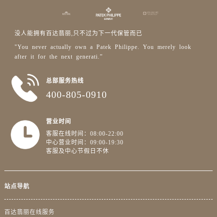
广东省清远市清城区湖西路售后服务中心（需提前预约）
广东省汕头市龙湖区长平路售后服务中心（需提前预约）
广东省汕尾市城区香洲街道园林社区翠园街售后服务中心（需提前预约）
没人能拥有百达翡丽,只不过为下一代保管而已
广东省韶关市武江区芙蓉新区与老城中心交汇处售后服务中心（需提前预约）
"You never actually own a Patek Philippe. You merely look
after it for the next generati.”
广东省深圳市罗湖区深南东路5001号华润大厦17层1701室售后服务中心（需提前预约）
广东省阳江市江城区东风一路售后服务中心（需提前预约）
总部服务热线
广东省云浮市云城区金山路售后服务中心（需提前预约）
400-805-0910
广东省湛江市赤坎区观海北路售后服务中心（需提前预约）
广东省肇庆市端州区信安大道与砚都大道交汇处售后服务中心（需提前预约）
营业时间
广西壮族自治区百色市右江区中山二路售后服务中心（需提前预约）
客服在线时间：08:00-22:00
广西壮族自治区北海市海城区北京路售后服务中心（需提前预约）
中心营业时间：09:00-19:30
客服及中心节假日不休
广西壮族自治区崇左市江州区石景林街道友谊大道与丽川路交汇处售后服务中心（需提前预约）
广西壮族自治区防城港市港口区金花茶大道售后服务中心（需提前预约）
广西壮族自治区贵港市港北区港城街道布山大道与仙衣路交叉口售后服务中心（需提前预约）
站点导航
广西壮族自治区桂林市秀峰区红岭路售后服务中心（需提前预约）
广西壮族自治区河池市金城江区金城江街道朝阳路售后服务中心（需提前预约）
百达翡丽在线服务