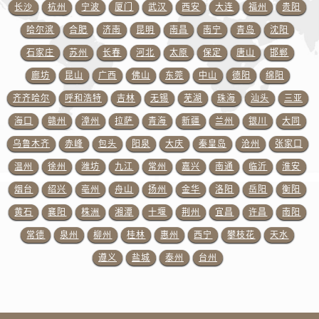
澳门特别行政区花地玛堂区关闸广场售后服务中心（需提前预约）
长沙
杭州
宁波
厦门
武汉
西安
大连
福州
贵阳
澳门特别行政区花王堂区大三巴商圈售后服务中心（需提前预约）
哈尔滨
合肥
济南
昆明
南昌
南宁
青岛
沈阳
澳门特别行政区嘉模堂区官也街售后服务中心（需提前预约）
石家庄
苏州
长春
河北
太原
保定
唐山
邯郸
澳门省路氹城市金光大道售后服务中心（需提前预约）
廊坊
昆山
广西
佛山
东莞
中山
德阳
绵阳
澳门特别行政区望德堂区塔石广场售后服务中心（需提前预约）
齐齐哈尔
呼和浩特
吉林
无锡
芜湖
珠海
汕头
三亚
福建省福州市鼓楼区五四路128-1号恒力城写字楼15层03室售后服务中心（需提前预约）
海口
赣州
漳州
拉萨
青海
新疆
兰州
银川
大同
福建省厦门市思明区湖滨东路95号万象城华润大厦B座11层1104室售后服务中心（需提前预约）
乌鲁木齐
赤峰
包头
阳泉
大庆
秦皇岛
沧州
张家口
广东省潮州市潮安区新风路与潮汕路交汇处售后服务中心（需提前预约）
广东省广州市天河区天河路230号万菱汇国际中心A塔7层704室售后服务中心（需提前预约）
温州
徐州
潍坊
九江
常州
嘉兴
南通
临沂
淮安
广东省广州市越秀区环市东路371-375号世界贸易中心大厦南塔15层1507室售后服务中心（需提前预约）
烟台
绍兴
亳州
舟山
扬州
金华
洛阳
岳阳
衡阳
广东省河源市源城区越王大道售后服务中心（需提前预约）
黄石
襄阳
株洲
湘潭
十堰
荆州
宜昌
许昌
南阳
广东省惠州市惠城区江北文昌一路7号华贸大厦1座30层3005室售后服务中心（需提前预约）
常德
泉州
柳州
桂林
惠州
西宁
攀枝花
天水
广东省江门市蓬江区广场西路售后服务中心（需提前预约）
遵义
盐城
泰州
台州
广东省揭阳市榕城进贤门步行街售后服务中心（需提前预约）
广东省茂名市电白区水东街道迎宾大道售后服务中心（需提前预约）
广东省梅州市梅江区金燕大道售后服务中心（需提前预约）