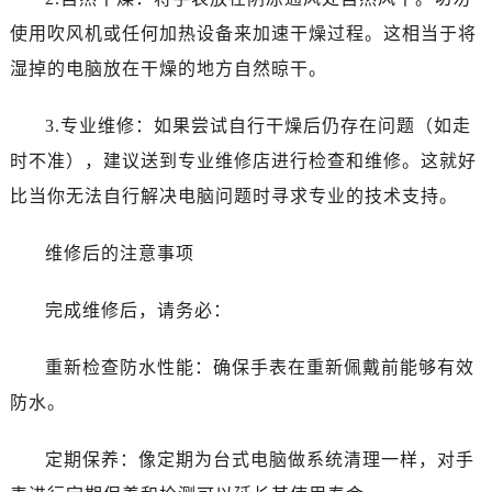
吉林省梅河口市新华街道梅河大街售后服务中心（需提前预约）
使用吹风机或任何加热设备来加速干燥过程。这相当于将
吉林省四平市铁东区紫气大路与南九经街交汇处售后服务中心（需提前预约）
湿掉的电脑放在干燥的地方自然晾干。
吉林省松原市宁江区五环大街售后服务中心（需提前预约）
吉林省通化市东昌区环通乡江南大街售后服务中心（需提前预约）
3.专业维修：如果尝试自行干燥后仍存在问题（如走
吉林省延边市延吉市解放路售后服务中心（需提前预约）
时不准），建议送到专业维修店进行检查和维修。这就好
辽宁省鞍山市铁东区站前街售后服务中心（需提前预约）
辽宁省本溪市平山区胜利路售后服务中心（需提前预约）
比当你无法自行解决电脑问题时寻求专业的技术支持。
辽宁省朝阳市双塔区新华路售后服务中心（需提前预约）
维修后的注意事项
辽宁省丹东市振兴区七经街售后服务中心（需提前预约）
辽宁省抚顺市新抚区东一路售后服务中心（需提前预约）
完成维修后，请务必：
辽宁省阜新市海州区解放大街售后服务中心（需提前预约）
辽宁省葫芦岛市连山区中央路售后服务中心（需提前预约）
重新检查防水性能：确保手表在重新佩戴前能够有效
辽宁省锦州市古塔区中央大街售后服务中心（需提前预约）
防水。
辽宁省辽阳市白塔区新运大街售后服务中心（需提前预约）
辽宁省盘锦市兴隆台区石油大街售后服务中心（需提前预约）
定期保养：像定期为台式电脑做系统清理一样，对手
辽宁省铁岭市银州区南马路售后服务中心（需提前预约）