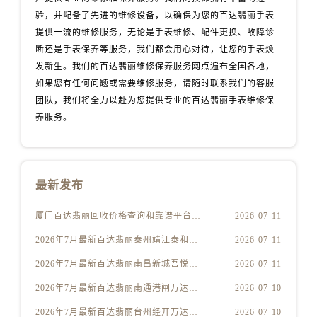
福建省三明市三元区东乾二路售后服务中心（需提前预约）
验，并配备了先进的维修设备，以确保为您的百达翡丽手表
福建省漳州市龙文区步港路售后服务中心（需提前预约）
提供一流的维修服务，无论是手表维修、配件更换、故障诊
江苏省常州市新北区龙锦路1590号现代传媒中心5号楼10层1008室售后服务中心（需提前预约）
断还是手表保养等服务，我们都会用心对待，让您的手表焕
江苏省淮安市清江浦区淮海北路售后服务中心（需提前预约）
发新生。我们的百达翡丽维修保养服务网点遍布全国各地，
如果您有任何问题或需要维修服务，请随时联系我们的客服
江苏省连云港市海州区通灌北路售后服务中心（需提前预约）
团队，我们将全力以赴为您提供专业的百达翡丽手表维修保
江苏省南京市秦淮区中山南路1号南京中心22层22-C1-C3室售后服务中心（需提前预约）
养服务。
江苏省宿迁市宿城区西湖路售后服务中心（需提前预约）
江苏省泰州市海陵区永定东路399号置地商务中心东塔（华润万象城）17层1706室售后服务中心（需提前预约）
江苏省徐州市鼓楼区淮海东路29号苏宁广场IFC国际金融中心35层3508室售后服务中心（需提前预约）
江苏省盐城市盐都区世纪大道5号盐城金融城写字楼1号楼16层1604室售后服务中心（需提前预约）
最新发布
江苏省扬州市邗江区国展路29号星耀天地写字楼1号楼18层1803室售后服务中心（需提前预约）
厦门百达翡丽回收价格查询和靠谱平台实测排行（2026年7月最新）
2026-07-11
江苏省镇江市京口区中山东路售后服务中心（需提前预约）
2026年7月最新百达翡丽泰州靖江泰和吾悦广场维修保养服务电话
2026-07-11
江西省抚州市临川区赣东大道售后服务中心（需提前预约）
江西省赣州市章贡区文清路售后服务中心（需提前预约）
2026年7月最新百达翡丽南昌新城吾悦广场维修保养服务电话
2026-07-11
江西省吉安市吉州区井冈山大道售后服务中心（需提前预约）
2026年7月最新百达翡丽南通港闸万达广场维修保养服务电话
2026-07-10
江西省景德镇市珠山区珠山中路售后服务中心（需提前预约）
2026年7月最新百达翡丽台州经开万达广场维修保养服务电话
2026-07-10