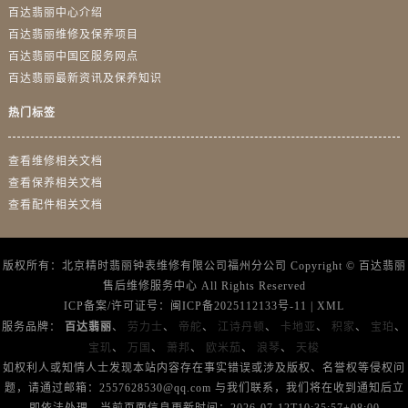
广西壮族自治区贺州市八步区城东街道灵峰南路售后服务中心（需提前预约）
百达翡丽中心介绍
广西壮族自治区来宾市兴宾区桂中大道售后服务中心（需提前预约）
百达翡丽维修及保养项目
百达翡丽中国区服务网点
广西壮族自治区柳州市城中区中山中路售后服务中心（需提前预约）
百达翡丽最新资讯及保养知识
广西壮族自治区钦州市钦南区金海湾东大街售后服务中心（需提前预约）
广西壮族自治区梧州市万秀区龙湖镇高旺路售后服务中心（需提前预约）
热门标签
广西壮族自治区玉林市玉州区金玉路售后服务中心（需提前预约）
海南省儋州市儋州市那大镇兰洋北路售后服务中心（需提前预约）
查看维修相关文档
查看保养相关文档
海南省东方市八所镇解放西路售后服务中心（需提前预约）
查看配件相关文档
海南省琼海市嘉积镇东风路售后服务中心（需提前预约）
海南省三沙市西沙区西沙群岛永兴岛北京路售后服务中心（需提前预约）
海南省三亚市吉阳区迎宾路售后服务中心（需提前预约）
版权所有：北京精时翡丽钟表维修有限公司福州分公司 Copyright ©
百达翡丽
售后维修服务中心
All Rights Reserved
海南省万宁市万城镇解放路售后服务中心（需提前预约）
ICP备案/许可证号：
闽ICP备2025112133号-11
|
XML
海南省文昌市文城镇教育东路售后服务中心（需提前预约）
服务品牌：
百达翡丽
、
劳力士
、
帝舵
、
江诗丹顿
、
卡地亚
、
积家
、
宝珀
、
海南省五指山市通什镇三月三大道售后服务中心（需提前预约）
宝玑
、
万国
、
萧邦
、
欧米茄
、
浪琴
、
天梭
香港特别行政区尖沙咀区油尖旺区广东道售后服务中心（需提前预约）
如权利人或知情人士发现本站内容存在事实错误或涉及版权、名誉权等侵权问
题，请通过邮箱：2557628530@qq.com 与我们联系，我们将在收到通知后立
香港特别行政区金钟区中西区金钟道售后服务中心（需提前预约）