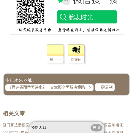
内蒙古自治区兴安盟市乌兰浩特市兴安大街售后服务中心（需提前预约）
山西省大同市平城区迎宾街售后服务中心（需提前预约）
山西省晋城市城区黄华街售后服务中心（需提前预约）
山西省晋中市榆次区顺城街售后服务中心（需提前预约）
山西省临汾市尧都区解放路售后服务中心（需提前预约）
山西省吕梁市离石区永宁中路与建设街交叉口售后服务中心（需提前预约）
山西省朔州市朔城区怡西路与鄯阳西街交汇处售后服务中心（需提前预约）
赞一下
去提问
山西省忻州市忻府区和平东街与七一南路交叉口售后服务中心（需提前预约）
山西省阳泉市郊区平阳东街与新城大道交叉口售后服务中心（需提前预约）
山西省运城市盐湖区河东街售后服务中心（需提前预约）
本页永久地址：
山西省长治市潞州区英雄中路售后服务中心（需提前预约）
一键复制
山西省太原市迎泽区迎泽街道解放路15号亨得利名表维修授权店3楼售后服务中心（需提前预约）
天津市和平区赤峰道136号天津国际金融中心26层2603室售后服务中心（需提前预约）
安徽省安庆市迎江区人民路售后服务中心（需提前预约）
相关文章
安徽省蚌埠市蚌山区淮河路售后服务中心（需提前预约）
厦门百达翡丽回收价格查询和靠谱平台实测排行（2026年7月最新）
2026年7月最新百达翡丽泰州靖江泰和吾悦广场维修保养服务电话
安徽省亳州市谯城区魏武大道售后服务中心（需提前预约）
预约入口
关闭
2026年7月最新百达翡丽南昌新城吾悦广场维修保养服务电话
2026年7月最新百达翡丽南通港闸万达广场维修保养服务电话