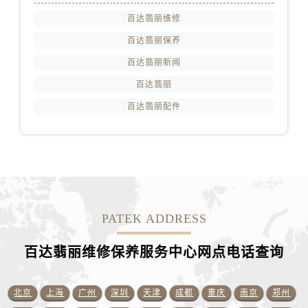
山东省潍坊市奎文区东风东街售后服务中心（需提前预约）
百达翡丽维修
山东省枣庄市滕州市北辛路与善国路交叉口售后服务中心（需提前预约）
百达翡丽保养
山东省淄博市张店区金晶大道售后服务中心（需提前预约）
百达翡丽新闻
上海市黄浦区南京东路299号宏伊国际广场写字楼8层806室售后服务中心（需提前预约）
上海市徐汇区虹桥路3号港汇中心2座37层3705室售后服务中心（需提前预约）
百达翡丽
浙江省杭州市上城区钱江路1366号华润大厦A座5层503-5室售后服务中心（需提前预约）
百达翡丽配件
浙江省湖州市吴兴区劳动路售后服务中心（需提前预约）
浙江省嘉兴市南湖区广益路705号嘉兴世界贸易中心A座13层1304室售后服务中心（需提前预约）
浙江省金华市金东区东市南街777号金华万达广场4号楼22楼2209室售后服务中心（需提前预约）
浙江省丽水市莲都区解放街售后服务中心（需提前预约）
浙江省宁波市江北区大闸南路500号来福士广场办公楼20层2009室售后服务中心（需提前预约）
PATEK ADDRESS
浙江省衢州市柯城区上街售后服务中心（需提前预约）
浙江省绍兴市越城区胜利东路379号世茂天际中心写字楼8层805室售后服务中心（需提前预约）
百达翡丽维修保养服务中心网点电话查询
浙江省舟山市定海区解放东路售后服务中心（需提前预约）
澳门特别行政区大堂区议事亭前地（新马路）售后服务中心（需提前预约）
北京
上海
广州
深圳
天津
成都
重庆
南京
郑州
澳门特别行政区风顺堂区南湾大马路售后服务中心（需提前预约）