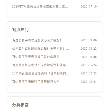
江西省九江市浔阳区浔阳路售后服务中心（需提前预约）
2026年7月最新百达翡丽成都太古里维修保养服务电话
2026-07-10
江西省南昌市红谷滩新区红谷中大道998号绿地双子塔（中央广场）A1座办公楼14层1407室售后服务中心（需提前预约）
江西省萍乡市安源区萍安北大道与康庄路交叉口售后服务中心（需提前预约）
江西省上饶市信州区滨江西路售后服务中心（需提前预约）
江西省新余市渝水区北湖西路售后服务中心（需提前预约）
站点热门
江西省宜春市袁州区中山中路售后服务中心（需提前预约）
百达翡丽手表停走解决办法深度解析
2025-09-06
江西省鹰潭市月湖区胜利东路售后服务中心（需提前预约）
如何应对百达翡丽腕表指针生锈问题？实用技巧大揭秘！
2025-06-22
山东省德州市德城区东风中路售后服务中心（需提前预约）
山东省东营市东营区济南路售后服务中心（需提前预约）
百达翡丽手表表针掉了是什么原因
2025-09-08
山东省济南市历下区经十路11111号华润中心写字楼（万象城）15层1508室售后服务中心（需提前预约）
百达翡丽机芯生锈？深度解析专业处理妙招，守护您的传世珍品！
2025-05-24
山东省济宁市任城区太白楼路售后服务中心（需提前预约）
20年的百达翡丽还能买吗（经典腕表的投资与收藏价值）
2025-05-23
山东省莱芜市文化南路8号银座商城名表维修一楼名表维修售后服务中心（需提前预约）
百达翡丽手表磕碰了处理技巧大全
2025-09-01
山东省临沂市兰山区解放路售后服务中心（需提前预约）
山东省日照市东港区烟台路售后服务中心（需提前预约）
山东省泰安市泰山区财源街道泰山大街售后服务中心（需提前预约）
山东省威海市环翠区新威海路89号振华商厦一楼名表维修售后服务中心（需提前预约）
分类标签