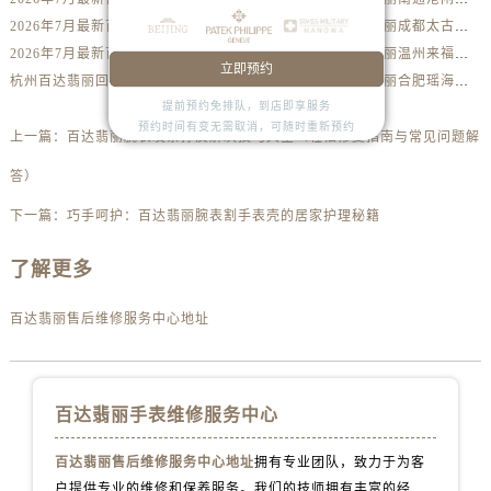
安徽省池州市贵池区长江路售后服务中心（需提前预约）
2026年7月最新百达翡丽台州经开万达广场维修保养服务电话
2026年7月最新百达翡丽成都太古里维修保养服务电话
安徽省滁州市琅琊区南谯北路售后服务中心（需提前预约）
2026年7月最新百达翡丽泉州德化万达广场维修保养服务电话
2026年7月最新百达翡丽温州来福士维修保养服务电话
安徽省阜阳市颍州区颍州北路售后服务中心（需提前预约）
立即预约
杭州百达翡丽回收价格查询及靠谱平台实测排行(2026年7月最新数据)
2026年7月最新百达翡丽合肥瑶海天街维修保养服务电话
安徽省淮北市相山区淮海路售后服务中心（需提前预约）
提前预约免排队，到店即享服务
预约时间有变无需取消，可随时重新预约
安徽省淮南市田家庵区国庆中路售后服务中心（需提前预约）
上一篇：
百达翡丽腕表发条拧反解决技巧大全（轻松修复指南与常见问题解
安徽省黄山市屯溪区黄山西路售后服务中心（需提前预约）
答）
安徽省六安市金安区解放中路售后服务中心（需提前预约）
下一篇：
巧手呵护：百达翡丽腕表割手表壳的居家护理秘籍
安徽省马鞍山市雨山区湖南西路售后服务中心（需提前预约）
安徽省宿州市埇桥区人民中路售后服务中心（需提前预约）
了解更多
安徽省铜陵市铜官区石城大道售后服务中心（需提前预约）
安徽省芜湖市镜湖区中山路步行街售后服务中心（需提前预约）
百达翡丽售后维修服务中心地址
安徽省宣城市宣州区叠嶂西路售后服务中心（需提前预约）
福建省龙岩市新罗区九一南路售后服务中心（需提前预约）
福建省南平市建阳区人民西路售后服务中心（需提前预约）
百达翡丽手表维修服务中心
福建省宁德市蕉城区天湖东路售后服务中心（需提前预约）
百达翡丽售后维修服务中心地址
拥有专业团队，致力于为客
福建省莆田市城厢区霞林街道荔华东大道售后服务中心（需提前预约）
户提供专业的维修和保养服务。我们的技师拥有丰富的经