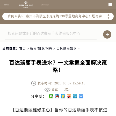
扬州市邗江区国展路29号星耀天地写字楼1号楼18层1803室（需提前预约）

盐城市盐都区世纪大道5号盐城金融城写字楼1号楼16层1604室（需提前预约）
▲
官网公告>
泰州市海陵区永定东路399号置地商务中心东塔写字楼（华润万象城）17层1706室（需提前预约）
▼
宁波市江北区大闸南路500号来福士广场办公楼20层2009室（需提前预约）
杭州市上城区钱江路1366号华润大厦写字楼A座5层503-5室（需提前预约）
金华市金东区东市南街777号金华万达广场写字楼4号楼22层2209室（需提前预约）
绍兴市越城区胜利东路379号世茂天际中心写字楼8层805室（需提前预约）
当前位置：
首页
>
新闻/知识/问答
>
百达翡丽知识
>
嘉兴市南湖区广益路705号嘉兴世界贸易中心写字楼A座13层1304室（需提前预约）
南昌市红谷滩新区红谷中大道998号绿地双子塔（中央广场）A1座办公楼14层07室（需提前预约）
百达翡丽手表进水？一文掌握全面解决策
济南市历下区经十路11111号华润中心写字楼（万象城）15层1508室（需提前预约）
略！
广州市天河区天河路230号万菱汇国际中心写字楼A塔7层704室（需提前预约）
广州市越秀区环市东路371-375号世界贸易中心大厦南塔写字楼15层07室（需提前预约）
发布时间：2025-06-07 15:59:18
深圳市罗湖区深南东路5001号华润大厦写字楼17层1701室（需提前预约）
阅读：（
次）
惠州市惠城区江北文昌一路7号华贸大厦写字楼1座30层05室（需提前预约）
分享到：
厦门市思明区湖滨东路95号华润大厦写字楼B座11层1104室（需提前预约）
【
百达翡丽维修中心
】当你的百达翡丽手表不慎进
福州市鼓楼区五四路128-1号恒力城写字楼15层03室（需提前预约）