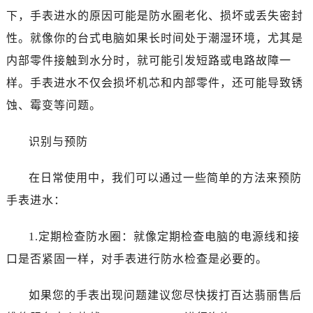
武汉市江汉区解放大道686号世界贸易大厦38层09室（需提前预约）
下，手表进水的原因可能是防水圈老化、损坏或丢失密封
南宁市青秀区金湖路59号地王大厦12楼1224室（需提前预约）
性。就像你的台式电脑如果长时间处于潮湿环境，尤其是
合肥市蜀山区潜山路111号万象城华润大厦B座12楼03室（需提前预约）
内部零件接触到水分时，就可能引发短路或电路故障一
泉州市丰泽区宝洲路729号浦西万达中心写字楼A座7楼709室（需提前预约）
样。手表进水不仅会损坏机芯和内部零件，还可能导致锈
青岛市南区山东路6号华润大厦B座22层04室（需提前预约）
烟台市芝罘区胜利路139号万达金融中心A座907室（需提前预约）
蚀、霉变等问题。
长春市朝阳区西安大路727号中银大厦A座(旺进大厦)18层09室（需提前预约）
识别与预防
贵阳市南明区都司高架桥路33号亨特国际金融中心14楼14D（需提前预约）
昆明市盘龙区北京路928号同德昆明广场写字楼10层06室（需提前预约）
在日常使用中，我们可以通过一些简单的方法来预防
石家庄市长安区中山东路39号勒泰中心写字楼B座13层07室（需提前预约）
手表进水：
西安市碑林区南关正街88号华侨城长安国际中心E座6楼10室（需提前预约）
海口市龙华区金贸东路5号海口华润大厦B座17层1707室（需提前预约）
1.定期检查防水圈：就像定期检查电脑的电源线和接
唐山市路南区新华东道100号万达广场写字楼A座10层1002室（需提前预约）
口是否紧固一样，对手表进行防水检查是必要的。
台州市椒江区东海大道1800号腾达中心东1幢20楼2002室（需提前预约）
内蒙古自治区呼和浩特市玉泉区大学西街70号华润万象城写字楼（鄂尔多斯大厦）23层2326室（需提前预约）
如果您的手表出现问题建议您尽快拨打百达翡丽售后
甘肃省兰州市七里河区西津西路16号兰州中心写字楼21层2102室（需提前预约）