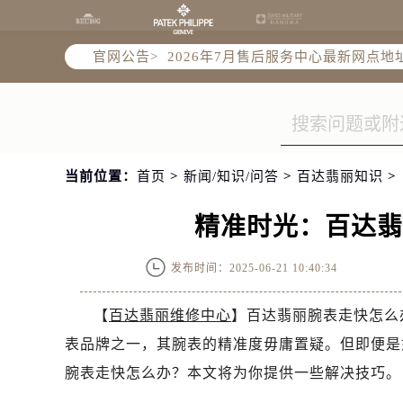
官方全国统一服务热线，服务覆盖中国
2026年7月售后服务中心最新网点地
官网公告>
北京市东城区东长安街1号东方广场写
北京市朝阳区建国门外大街甲6号华熙
天津市和平区赤峰道136号天津国际金
上海市徐汇区虹桥路3号港汇中心写字楼
上海市黄浦区南京东路299号宏伊国
当前位置：
首页
>
新闻/知识/问答
>
百达翡丽知识
>
南京市秦淮区中山南路1号（新街口）
常州市新北区龙锦路1590号现代传媒
精准时光：百达
徐州市鼓楼区淮海东路29号苏宁广场I
扬州市邗江区国展路29号星耀天地写字
发布时间：2025-06-21 10:40:34
盐城市盐都区世纪大道5号盐城金融城写
泰州市海陵区永定东路399号置地商
【
百达翡丽维修中心
】百达翡丽腕表走快怎么
宁波市江北区大闸南路500号来福士广
表品牌之一，其腕表的精准度毋庸置疑。但即便是
杭州市上城区钱江路1366号华润大厦
腕表走快怎么办？本文将为你提供一些解决技巧。
金华市金东区东市南街777号金华万达