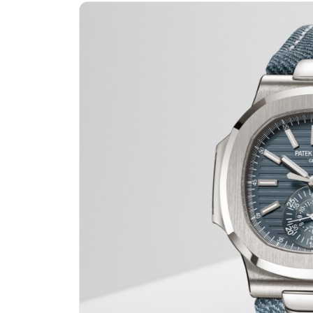
绍兴市越城区胜利东路379号世茂天
嘉兴市南湖区广益路705号嘉兴世界贸
南昌市红谷滩新区红谷中大道998号
济南市历下区经十路11111号华润中
广州市天河区天河路230号万菱汇国
广州市越秀区环市东路371-375号
深圳市罗湖区深南东路5001号华润大
惠州市惠城区江北文昌一路7号华贸大
厦门市思明区湖滨东路95号华润大厦写
福州市鼓楼区五四路128-1号恒力城
成都市锦江区人民东路6号SAC东原中
重庆市江北区观音桥步行街2号融恒时
长沙市芙蓉区定王台街道建湘路393
郑州市二七区铭功路10号华润大厦写字
太原市迎泽区解放路15号亨得利名
沈阳市沈河区中街路137号亨得利名