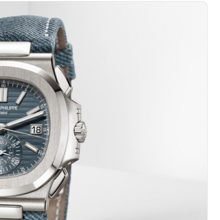
际中心写字楼8层805室（需提前预约）
易中心写字楼A座13层1304室（需提前预约）
绿地双子塔（中央广场）A1座办公楼14层07室（需提前预约）
心写字楼（万象城）15层1508室（需提前预约）
际中心写字楼A塔7层704室（需提前预约）
世界贸易中心大厦南塔写字楼15层07室（需提前预约）
厦写字楼17层1701室（需提前预约）
厦写字楼1座30层05室（需提前预约）
字楼B座11层1104室（需提前预约）
写字楼15层03室（需提前预约）
心写字楼24层2406B室（需提前预约）
代广场写字楼9层902室（需提前预约）
号世茂环球金融中心写字楼（芙蓉广场）10层13室（需提前预约
楼29层2905室（需提前预约）
表服务中心（品牌授权店）3层整层（需提前预约）
表服务中心（品牌授权店）1层整层（需提前预约）