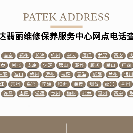
街交汇处售后服务中心（需提前预约）
南路交叉口售后服务中心（需提前预约）
PATEK ADDRESS
道交叉口售后服务中心（需提前预约）
中心（需提前预约）
达翡丽维修保养服务中心网点电话
务中心（需提前预约）
15号亨得利名表维修授权店3楼售后服务中心（需提前预约）
融中心26层2603室售后服务中心（需提前预约）
南京
郑州
长沙
杭州
宁波
厦门
武汉
西安
中心（需提前预约）
长春
河北
太原
保定
唐山
邯郸
廊坊
昆山
广西
中心（需提前预约）
三亚
海口
赣州
漳州
拉萨
青海
新疆
兰州
银
务中心（需提前预约）
江
常州
嘉兴
南通
临沂
淮安
烟台
绍兴
亳州
中心（需提前预约）
许昌
南阳
常德
泉州
柳州
桂林
惠州
西宁
务中心（需提前预约）
务中心（需提前预约）
中心（需提前预约）
服务中心（需提前预约）
务中心（需提前预约）