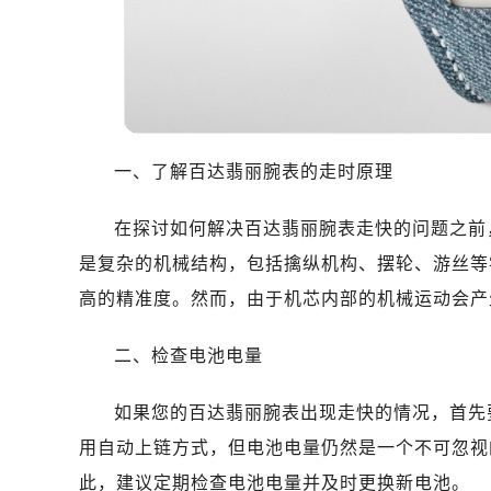
沈阳市沈河区中街路83号亨得利名
乌鲁木齐市天山区红山路26号时代广场
温州市鹿城区锦绣路1067号置信广场
哈尔滨市道里区友谊西路600号富力中
大连市中山区人民路15号国际金融大
佛山市禅城区季华五路57号万科金融中
一、了解百达翡丽腕表的走时原理
东莞市东城街道鸿福东路1号民盈国贸
无锡市梁溪区人民中路139号恒隆广场
在探讨如何解决百达翡丽腕表走快的问题之前
南通市崇川区工农路57号圆融广场写字
是复杂的机械结构，包括擒纵机构、摆轮、游丝等
苏州市苏州工业园区星港街199号苏州
高的精准度。然而，由于机芯内部的机械运动会产
武汉市江汉区解放大道686号世界贸易
南宁市青秀区金湖路59号地王大厦12
二、检查电池电量
合肥市蜀山区潜山路111号万象城华润
泉州市丰泽区宝洲路729号浦西万达中
如果您的百达翡丽腕表出现走快的情况，首先
青岛市南区山东路6号华润大厦B座2
用自动上链方式，但电池电量仍然是一个不可忽视
烟台市芝罘区胜利路139号万达金融中
此，建议定期检查电池电量并及时更换新电池。