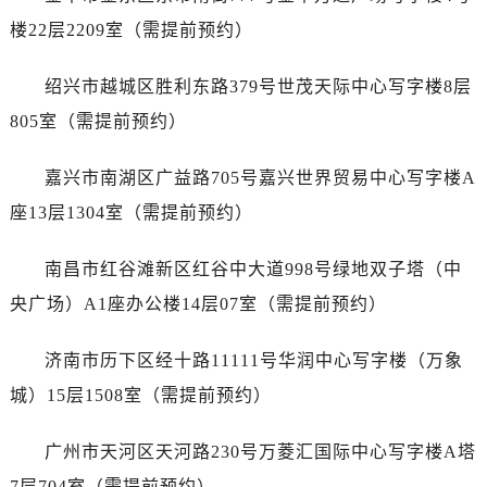
河北省保定市竞秀区朝阳北大街北国先天下售后服务中心（需提前预约）
楼22层2209室（需提前预约）
内蒙古自治区阿拉善盟市左旗土尔扈特大街售后服务中心（需提前预约）
内蒙古自治区巴彦淖尔市临河区新华街售后服务中心（需提前预约）
绍兴市越城区胜利东路379号世茂天际中心写字楼8层
内蒙古自治区包头市青山区幸福路甲3号王府井百货名表维修售后服务中心（需提前预约）
805室（需提前预约）
内蒙古自治区赤峰市红山区哈达街售后服务中心（需提前预约）
内蒙古自治区鄂尔多斯市东胜区伊金霍洛街售后服务中心（需提前预约）
嘉兴市南湖区广益路705号嘉兴世界贸易中心写字楼A
内蒙古自治区呼伦贝尔市海拉尔区中央街售后服务中心（需提前预约）
座13层1304室（需提前预约）
内蒙古自治区通辽市科尔沁区明仁大街售后服务中心（需提前预约）
内蒙古自治区乌海市海勃湾区人民南路售后服务中心（需提前预约）
南昌市红谷滩新区红谷中大道998号绿地双子塔（中
内蒙古自治区乌兰察布市集宁区恩和大街售后服务中心（需提前预约）
央广场）A1座办公楼14层07室（需提前预约）
内蒙古自治区锡林郭勒盟市锡林浩特市光明街与额尔敦路交叉口售后服务中心（需提前预约）
内蒙古自治区兴安盟市乌兰浩特市兴安大街售后服务中心（需提前预约）
济南市历下区经十路11111号华润中心写字楼（万象
山西省大同市平城区迎宾街售后服务中心（需提前预约）
城）15层1508室（需提前预约）
山西省晋城市城区黄华街售后服务中心（需提前预约）
山西省晋中市榆次区顺城街售后服务中心（需提前预约）
广州市天河区天河路230号万菱汇国际中心写字楼A塔
山西省临汾市尧都区解放路售后服务中心（需提前预约）
7层704室（需提前预约）