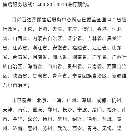
广西壮族自治区玉林市玉州区金玉路售后服务中心（需提前预约）
售后服务热线：400-805-0910进行预约。
海南省儋州市儋州市那大镇兰洋北路售后服务中心（需提前预约）
海南省东方市八所镇解放西路售后服务中心（需提前预约）
目前百达翡丽售后服务中心网点已覆盖全国34个省级
海南省琼海市嘉积镇东风路售后服务中心（需提前预约）
行政区：北京、上海、天津、重庆、澳门、香港、河北
海南省三沙市西沙区西沙群岛永兴岛北京路售后服务中心（需提前预约）
省、山西省、内蒙古自治区、辽宁省、吉林省、黑龙江
海南省三亚市吉阳区迎宾路售后服务中心（需提前预约）
省、江苏省、浙江省、安徽省、福建省、江西省、山东
海南省万宁市万城镇解放路售后服务中心（需提前预约）
省、台湾省、河南省、湖北省、湖南省、广东省、广西壮
海南省文昌市文城镇教育东路售后服务中心（需提前预约）
族自治区、海南省、四川省、贵州省、云南省、西藏自治
海南省五指山市通什镇三月三大道售后服务中心（需提前预约）
区、陕西省、甘肃省、青海省、宁夏回族自治区、新疆维
香港特别行政区尖沙咀区油尖旺区广东道售后服务中心（需提前预约）
香港特别行政区金钟区中西区金钟道售后服务中心（需提前预约）
吾尔自治区；
香港特别行政区九龙区油尖旺区弥敦道售后服务中心（需提前预约）
市已覆盖：北京、上海、广州、深圳、成都、杭州、
香港特别行政区铜锣湾区湾仔区轩尼诗道售后服务中心（需提前预约）
河南省安阳市文峰区解放大道售后服务中心（需提前预约）
天津、南京、重庆、郑州、长沙、宁波、厦门、福州、南
河南省鹤壁市淇滨区九州路售后服务中心（需提前预约）
昌、金华、嘉兴、扬州、常州、绍兴、徐州、盐城、泰
河南省济源市沁园街道济水大道售后服务中心（需提前预约）
州、济南、惠州、苏州、武汉、西安、青岛、无锡、温