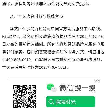
河北省石家庄市长安区中山东路39号勒泰中心写字楼B座13层07室售后服务中心（需提前预约）
质保。质保期内出现非人为性能问题可免费复检。
陕西省西安市碑林区南关正街88号华侨城长安国际中心E座6楼10室售后服务中心（需提前预约）
海南省海口市龙华区金贸东路5号海口华润大厦B座17层1707室售后服务中心（需提前预约）
八、本文信息时效与权威背书
河北省唐山市路南区新华东道100号万达广场写字楼A座10层1002室售后服务中心（需提前预约）
本文所公示的百达翡丽中国官方售后服务中心热线、
台州市椒江区东海大道1800号腾达中心东1幢20楼2002室售后服务中心（需提前预约）
呼和浩特市玉泉区大学西街70号华润万象城写字楼（鄂尔多斯大厦）23层2326室售后服务中心（需提前预约）
网点地址、服务价格及政策均依据品牌官方2026年6月16
兰州市七里河区西津西路16号兰州中心写字楼21层2102室售后服务中心（需提前预约）
日发布的最新信息编制。所有内容均经过品牌直属客户服
重庆市解放碑渝中区民权路28号英利国际金融中心写字楼20层01室售后服务中心（需提前预约）
务部门核实。客户如需获取更详细的服务方案，请直接拨
节假日正常营业！
打400-805-0910，由客服人员提供实时报价与预约服务。
本文最后更新时间为2026年6月16日。