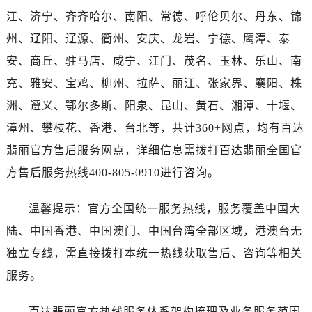
湖北省黄冈市黄州区赤壁大道售后服务中心（需提前预约）
江、济宁、齐齐哈尔、南阳、常德、呼伦贝尔、丹东、锦
湖北省黄石市黄石港区武汉路售后服务中心（需提前预约）
州、辽阳、辽源、衢州、安庆、龙岩、宁德、鹰潭、泰
湖北省荆门市东宝中天街步行街售后服务中心（需提前预约）
安、商丘、驻马店、咸宁、江门、茂名、玉林、乐山、南
湖北省荆州市荆州区荆中路售后服务中心（需提前预约）
充、雅安、宝鸡、柳州、拉萨、丽江、张家界、襄阳、株
湖北省十堰市茅箭区人民北路售后服务中心（需提前预约）
湖北省随州市曾都区青年路售后服务中心（需提前预约）
洲、遵义、鄂尔多斯、阳泉、昆山、黄石、湘潭、十堰、
湖北省咸宁市咸安区长安大道售后服务中心（需提前预约）
漳州、攀枝花、香港、台北等，共计360+网点，均有百达
湖北省襄阳市樊城区长虹路与人民路交叉口售后服务中心（需提前预约）
翡丽官方售后服务网点，详细信息需拨打百达翡丽全国官
湖北省孝感市孝南区复兴大道售后服务中心（需提前预约）
方售后服务热线400-805-0910进行咨询。
湖北省宜昌市西陵区夷陵大道与港窑路售后服务中心（需提前预约）
湖南省常德市武陵区人民路售后服务中心（需提前预约）
温馨提示：官方全国统一服务热线，服务覆盖中国大
湖南省郴州市北湖区国庆北路售后服务中心（需提前预约）
陆、中国香港、中国澳门、中国台湾全部区域，港澳台无
湖南省衡阳市雁峰区解放路售后服务中心（需提前预约）
独立专线，需直接拨打本统一热线获取售后、咨询等相关
湖南省怀化市鹤城区迎丰中路售后服务中心（需提前预约）
服务。
湖南省娄底市娄星区长青街售后服务中心（需提前预约）
湖南省邵阳市双清区东风路售后服务中心（需提前预约）
百达翡丽官方热线服务体系架构梳理及业务服务范围