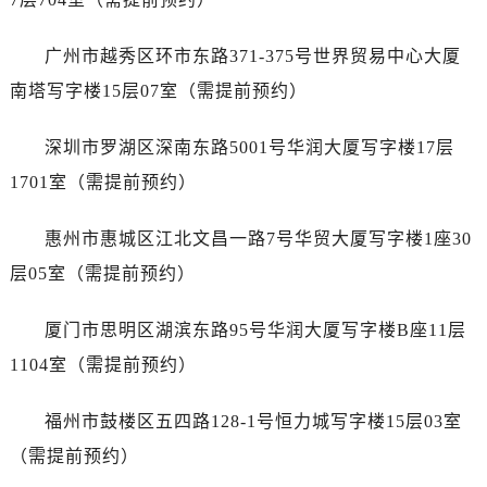
山西省吕梁市离石区永宁中路与建设街交叉口售后服务中心（需提前预约）
山西省朔州市朔城区怡西路与鄯阳西街交汇处售后服务中心（需提前预约）
广州市越秀区环市东路371-375号世界贸易中心大厦
山西省忻州市忻府区和平东街与七一南路交叉口售后服务中心（需提前预约）
南塔写字楼15层07室（需提前预约）
山西省阳泉市郊区平阳东街与新城大道交叉口售后服务中心（需提前预约）
山西省运城市盐湖区河东街售后服务中心（需提前预约）
深圳市罗湖区深南东路5001号华润大厦写字楼17层
山西省长治市潞州区英雄中路售后服务中心（需提前预约）
1701室（需提前预约）
山西省太原市迎泽区迎泽街道解放路15号亨得利名表维修授权店3楼售后服务中心（需提前预约）
天津市和平区赤峰道136号天津国际金融中心26层2603室售后服务中心（需提前预约）
惠州市惠城区江北文昌一路7号华贸大厦写字楼1座30
安徽省安庆市迎江区人民路售后服务中心（需提前预约）
层05室（需提前预约）
安徽省蚌埠市蚌山区淮河路售后服务中心（需提前预约）
安徽省亳州市谯城区魏武大道售后服务中心（需提前预约）
厦门市思明区湖滨东路95号华润大厦写字楼B座11层
安徽省池州市贵池区长江路售后服务中心（需提前预约）
1104室（需提前预约）
安徽省滁州市琅琊区南谯北路售后服务中心（需提前预约）
安徽省阜阳市颍州区颍州北路售后服务中心（需提前预约）
福州市鼓楼区五四路128-1号恒力城写字楼15层03室
安徽省淮北市相山区淮海路售后服务中心（需提前预约）
（需提前预约）
安徽省淮南市田家庵区国庆中路售后服务中心（需提前预约）