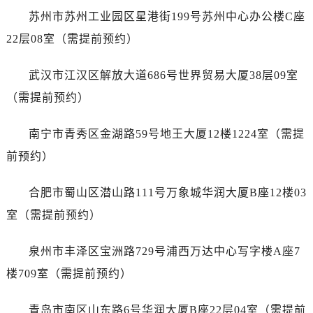
浙江省杭州市上城区钱江路1366号华润大厦A座5层503-5室售后服务中心（需提前预约）
苏州市苏州工业园区星港街199号苏州中心办公楼C座
浙江省湖州市吴兴区劳动路售后服务中心（需提前预约）
22层08室（需提前预约）
浙江省嘉兴市南湖区广益路705号嘉兴世界贸易中心A座13层1304室售后服务中心（需提前预约）
浙江省金华市金东区东市南街777号金华万达广场4号楼22楼2209室售后服务中心（需提前预约）
武汉市江汉区解放大道686号世界贸易大厦38层09室
浙江省丽水市莲都区解放街售后服务中心（需提前预约）
（需提前预约）
浙江省宁波市江北区大闸南路500号来福士广场办公楼20层2009室售后服务中心（需提前预约）
浙江省衢州市柯城区上街售后服务中心（需提前预约）
南宁市青秀区金湖路59号地王大厦12楼1224室（需提
浙江省绍兴市越城区胜利东路379号世茂天际中心写字楼8层805室售后服务中心（需提前预约）
前预约）
浙江省舟山市定海区解放东路售后服务中心（需提前预约）
澳门特别行政区大堂区议事亭前地（新马路）售后服务中心（需提前预约）
合肥市蜀山区潜山路111号万象城华润大厦B座12楼03
澳门特别行政区风顺堂区南湾大马路售后服务中心（需提前预约）
室（需提前预约）
澳门特别行政区花地玛堂区关闸广场售后服务中心（需提前预约）
澳门特别行政区花王堂区大三巴商圈售后服务中心（需提前预约）
泉州市丰泽区宝洲路729号浦西万达中心写字楼A座7
澳门特别行政区嘉模堂区官也街售后服务中心（需提前预约）
楼709室（需提前预约）
澳门省路氹城市金光大道售后服务中心（需提前预约）
澳门特别行政区望德堂区塔石广场售后服务中心（需提前预约）
青岛市南区山东路6号华润大厦B座22层04室（需提前