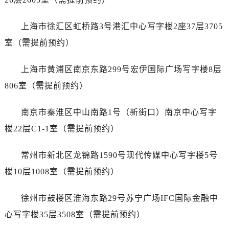
黑龙江省佳木斯市向阳区长安路售后服务中心（需提前预约）
黑龙江省牡丹江市东安区太平路售后服务中心（需提前预约）
上海市徐汇区虹桥路3号港汇中心写字楼2座37层3705
黑龙江省七台河市桃山区大同街售后服务中心（需提前预约）
室（需提前预约）
黑龙江省齐齐哈尔市龙沙区龙华路售后服务中心（需提前预约）
黑龙江省双鸭山市尖山区新兴大街售后服务中心（需提前预约）
上海市黄浦区南京东路299号宏伊国际广场写字楼8层
黑龙江省绥化市北林区新华街与康庄路交叉口售后服务中心（需提前预约）
806室（需提前预约）
黑龙江省伊春市伊美区通河路售后服务中心（需提前预约）
吉林省白城市洮北区明仁南街售后服务中心（需提前预约）
南京市秦淮区中山南路1号（新街口）南京中心写字
吉林省白山市浑江区浑江大街售后服务中心（需提前预约）
楼22层C1-1室（需提前预约）
吉林省吉林市船营区河南街售后服务中心（需提前预约）
吉林省辽源市龙山区人民大街售后服务中心（需提前预约）
常州市新北区龙锦路1590号现代传媒中心写字楼5号
吉林省梅河口市新华街道梅河大街售后服务中心（需提前预约）
楼10层1008室（需提前预约）
吉林省四平市铁东区紫气大路与南九经街交汇处售后服务中心（需提前预约）
吉林省松原市宁江区五环大街售后服务中心（需提前预约）
徐州市鼓楼区淮海东路29号苏宁广场IFC国际金融中
吉林省通化市东昌区环通乡江南大街售后服务中心（需提前预约）
心写字楼35层3508室（需提前预约）
吉林省延边市延吉市解放路售后服务中心（需提前预约）