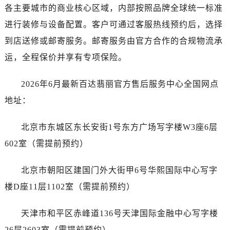
烟台市芝罘区胜利路139号万达金融中心A座907室（需提前预约）
各主要城市的商业核心区域，内部按照品牌全球统一标准
长春市朝阳区西安大路727号中银大厦A座(旺进大厦)18层09室（需提前预约）
进行装修与设备配置。客户可通过客服热线预约后，选择
贵阳市南明区都司高架桥路33号亨特国际金融中心14楼14D（需提前预约）
到店送修或邮寄服务。邮寄服务由官方合作的合规物流承
昆明市盘龙区北京路928号同德昆明广场写字楼10层06室（需提前预约）
运，全程保价并享有专项保险。
石家庄市长安区中山东路39号勒泰中心写字楼B座13层07室（需提前预约）
西安市碑林区南关正街88号华侨城长安国际中心E座6楼10室（需提前预约）
2026年6月最新百达翡丽官方售后服务中心全国网点
海口市龙华区金贸东路5号海口华润大厦B座17层1707室（需提前预约）
地址：
唐山市路南区新华东道100号万达广场写字楼A座10层1002室（需提前预约）
台州市椒江区东海大道1800号腾达中心东1幢20楼2002室（需提前预约）
北京市东城区东长安街1号东方广场写字楼W3座6层
内蒙古自治区呼和浩特市玉泉区大学西街70号华润万象城写字楼（鄂尔多斯大厦）23层2326室（需提前预约）
602室（需提前预约）
甘肃省兰州市七里河区西津西路16号兰州中心写字楼21层2102室（需提前预约）
重庆市解放碑渝中区民权路28号英利国际金融中心写字楼20层01室（需提前预约）
北京市朝阳区建国门外大街甲6号华熙国际中心写字
黑龙江省大庆市萨尔图区会战大街售后服务中心（需提前预约）
楼D座11层1102室（需提前预约）
黑龙江省鹤岗市向阳区红军路售后服务中心（需提前预约）
黑龙江省黑河市爱辉区中央街售后服务中心（需提前预约）
天津市和平区赤峰道136号天津国际金融中心写字楼
黑龙江省鸡西市鸡冠区红军路售后服务中心（需提前预约）
26层2603室（需提前预约）