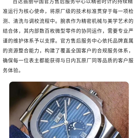
百达翡丽中国官方售后服务中心以精密时计的持续精
金华市金东区东市南街777号金华万达广场写字楼4号楼22层2209室（需提前预约）
准运行为核心使命，将原厂级的技术标准贯穿于每一项检
绍兴市越城区胜利东路379号世茂天际中心写字楼8层805室（需提前预约）
嘉兴市南湖区广益路705号嘉兴世界贸易中心写字楼A座13层1304室（需提前预约）
测、清洗与调校流程中。腕表作为精密机械与美学艺术的
南昌市红谷滩新区红谷中大道998号绿地双子塔（中央广场）A1座办公楼14层07室（需提前预约）
结合体，其内部数百枚微型零件的协同运作，需要专业严
济南市历下区经十路11111号华润中心写字楼（万象城）15层1508室（需提前预约）
谨的维护体系予以支撑。官方售后服务中心依托品牌直属
广州市天河区天河路230号万菱汇国际中心写字楼A塔7层704室（需提前预约）
的资源整合能力，构建了覆盖全国客户的合规服务体系，
广州市越秀区环市东路371-375号世界贸易中心大厦南塔写字楼15层07室（需提前预约）
确保每一位表主都能获得与日内瓦原厂同等品质的客户服
深圳市罗湖区深南东路5001号华润大厦写字楼17层1701室（需提前预约）
务体验。
惠州市惠城区江北文昌一路7号华贸大厦写字楼1座30层05室（需提前预约）
厦门市思明区湖滨东路95号华润大厦写字楼B座11层1104室（需提前预约）
福州市鼓楼区五四路128-1号恒力城写字楼15层03室（需提前预约）
成都市锦江区人民东路6号SAC东原中心写字楼24层2406B室（需提前预约）
重庆市江北区观音桥步行街2号融恒时代广场写字楼9层902室（需提前预约）
长沙市芙蓉区定王台街道建湘路393号世茂环球金融中心写字楼（芙蓉广场）10层13室（需提前预约）
郑州市二七区铭功路10号华润大厦写字楼29层2905室（需提前预约）
太原市迎泽区解放路15号亨得利名表服务中心（品牌授权店）3层整层（需提前预约）