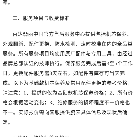
率。
青海省西宁市城西区海湖新区西关大道售后服务中心（需提前预约）
青海省玉树藏族自治州结古镇胜利路售后服务中心（需提前预约）
二、服务项目与收费标准
陕西省安康市汉滨区金州路售后服务中心（需提前预约）
陕西省宝鸡市渭滨区经二路售后服务中心（需提前预约）
百达翡丽中国官方售后服务中心提供包括机芯保养、
陕西省汉中市汉台区北大街售后服务中心（需提前预约）
外观翻新、配件更换、防水检测、走时校准在内的全品类
陕西省商洛市商州区州城街售后服务中心（需提前预约）
服务。所有服务项目均使用原厂配件与专用工具，由经过
陕西省铜川市王益区红旗街售后服务中心（需提前预约）
陕西省渭南市临渭区东风大街售后服务中心（需提前预约）
品牌总部认证的技师执行。保养服务完成后需3至5个工作
陕西省咸阳市秦都区沣西新城统一西路与白马河路交汇处售后服务中心（需提前预约）
日，更换配件服务需3天左右，如配件有库存可当天完
陕西省延安市宝塔区中心街售后服务中心（需提前预约）
成。以下为基础款机芯保养及常用配件更换的参考价格，
陕西省榆林市榆阳区长兴路售后服务中心（需提前预约）
请注意：1、提供的仅为基础款机芯保养价格；2、所有价
新疆维吾尔自治区阿克苏市东大街售后服务中心（需提前预约）
格会根据活动变化；3、维修服务的损坏程度不一价格也
新疆维吾尔自治区阿拉尔市胜利大道售后服务中心（需提前预约）
不一。实际报价需向客服提供腕表具体信息及现状后确
新疆维吾尔自治区阿拉山口市友好路售后服务中心（需提前预约）
定。
新疆维吾尔自治区阿勒泰市解放路售后服务中心（需提前预约）
新疆维吾尔自治区阿图什市光明路售后服务中心（需提前预约）