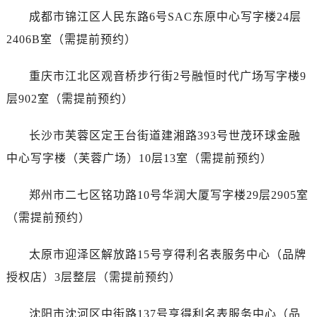
安徽省黄山市屯溪区黄山西路售后服务中心（需提前预约）
成都市锦江区人民东路6号SAC东原中心写字楼24层
安徽省六安市金安区解放中路售后服务中心（需提前预约）
2406B室（需提前预约）
安徽省马鞍山市雨山区湖南西路售后服务中心（需提前预约）
安徽省宿州市埇桥区人民中路售后服务中心（需提前预约）
重庆市江北区观音桥步行街2号融恒时代广场写字楼9
安徽省铜陵市铜官区石城大道售后服务中心（需提前预约）
层902室（需提前预约）
安徽省芜湖市镜湖区中山路步行街售后服务中心（需提前预约）
安徽省宣城市宣州区叠嶂西路售后服务中心（需提前预约）
长沙市芙蓉区定王台街道建湘路393号世茂环球金融
福建省龙岩市新罗区九一南路售后服务中心（需提前预约）
中心写字楼（芙蓉广场）10层13室（需提前预约）
福建省南平市建阳区人民西路售后服务中心（需提前预约）
福建省宁德市蕉城区天湖东路售后服务中心（需提前预约）
郑州市二七区铭功路10号华润大厦写字楼29层2905室
福建省莆田市城厢区霞林街道荔华东大道售后服务中心（需提前预约）
（需提前预约）
福建省三明市三元区东乾二路售后服务中心（需提前预约）
福建省漳州市龙文区步港路售后服务中心（需提前预约）
太原市迎泽区解放路15号亨得利名表服务中心（品牌
江苏省常州市新北区龙锦路1590号现代传媒中心5号楼10层1008室售后服务中心（需提前预约）
授权店）3层整层（需提前预约）
江苏省淮安市清江浦区淮海北路售后服务中心（需提前预约）
江苏省连云港市海州区通灌北路售后服务中心（需提前预约）
沈阳市沈河区中街路137号亨得利名表服务中心（品